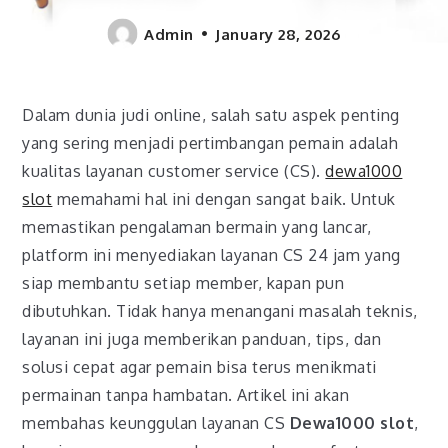
Admin
January 28, 2026
Dalam dunia judi online, salah satu aspek penting
yang sering menjadi pertimbangan pemain adalah
kualitas layanan customer service (CS).
dewa1000
slot
memahami hal ini dengan sangat baik. Untuk
memastikan pengalaman bermain yang lancar,
platform ini menyediakan layanan CS 24 jam yang
siap membantu setiap member, kapan pun
dibutuhkan. Tidak hanya menangani masalah teknis,
layanan ini juga memberikan panduan, tips, dan
solusi cepat agar pemain bisa terus menikmati
permainan tanpa hambatan. Artikel ini akan
membahas keunggulan layanan CS
Dewa1000 slot
,