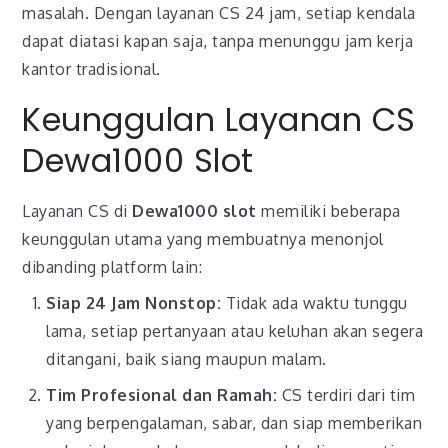
masalah. Dengan layanan CS 24 jam, setiap kendala
dapat diatasi kapan saja, tanpa menunggu jam kerja
kantor tradisional.
Keunggulan Layanan CS
Dewa1000 Slot
Layanan CS di
Dewa1000 slot
memiliki beberapa
keunggulan utama yang membuatnya menonjol
dibanding platform lain:
Siap 24 Jam Nonstop:
Tidak ada waktu tunggu
lama, setiap pertanyaan atau keluhan akan segera
ditangani, baik siang maupun malam.
Tim Profesional dan Ramah:
CS terdiri dari tim
yang berpengalaman, sabar, dan siap memberikan