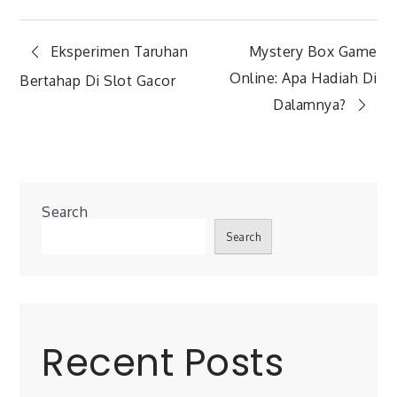
Post
Eksperimen Taruhan
Mystery Box Game
Online: Apa Hadiah Di
Bertahap Di Slot Gacor
navigation
Dalamnya?
Search
Search
Recent Posts