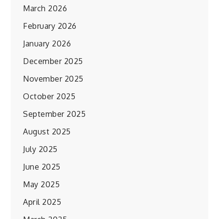
March 2026
February 2026
January 2026
December 2025
November 2025
October 2025
September 2025
August 2025
July 2025
June 2025
May 2025
April 2025