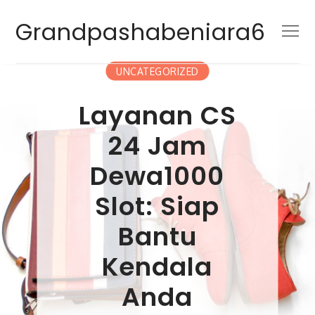
Skip
to
Grandpashabeniara6
Menu
content
UNCATEGORIZED
Layanan CS
24 Jam
Dewa1000
Slot: Siap
Bantu
Kendala
Anda