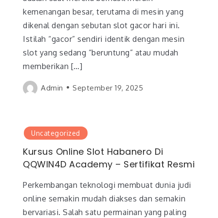
kemenangan besar, terutama di mesin yang
dikenal dengan sebutan slot gacor hari ini.
Istilah “gacor” sendiri identik dengan mesin
slot yang sedang “beruntung” atau mudah
memberikan […]
Admin
September 19, 2025
Uncategorized
Kursus Online Slot Habanero Di
QQWIN4D Academy – Sertifikat Resmi
Perkembangan teknologi membuat dunia judi
online semakin mudah diakses dan semakin
bervariasi. Salah satu permainan yang paling