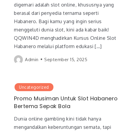
digemari adalah slot online, khususnya yang
berasal dari penyedia ternama seperti
Habanero. Bagi kamu yang ingin serius
menggeluti dunia slot, kini ada kabar baik!
QQWIN4D menghadirkan Kursus Online Slot
Habanero melalui platform edukasi […]
Admin
September 15, 2025
Uncategorized
Promo Musiman Untuk Slot Habanero
Bertema Sepak Bola
Dunia online gambling kini tidak hanya
mengandalkan keberuntungan semata, tapi