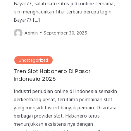
Bayar77, salah satu situs judi online ternama,
kini menghadirkan fitur terbaru berupa login
Bayar77 […]
Admin
September 30, 2025
Uncategorized
Tren Slot Habanero Di Pasar
Indonesia 2025
Industri perjudian online di Indonesia semakin
berkembang pesat, terutama permainan slot
yang menjadi favorit banyak pemain. Di antara
berbagai provider slot, Habanero terus
menunjukkan eksistensinya dengan