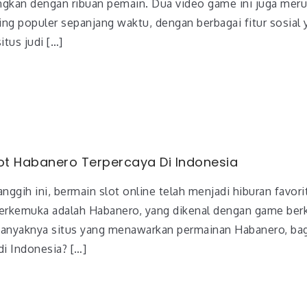
kan dengan ribuan pemain. Dua video game ini juga meru
ling populer sepanjang waktu, dengan berbagai fitur sosial
tus judi […]
lot Habanero Terpercaya Di Indonesia
canggih ini, bermain slot online telah menjadi hiburan favor
erkemuka adalah Habanero, yang dikenal dengan game berkua
banyaknya situs yang menawarkan permainan Habanero, bag
di Indonesia? […]