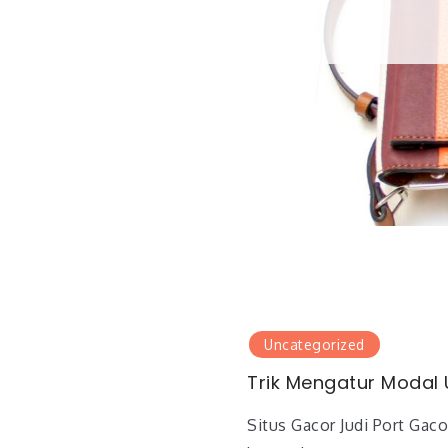
Uncategorized
Trik Mengatur Modal 
Situs Gacor Judi Port Ga