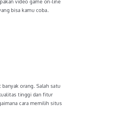
pakan video game on-line
 yang bisa kamu coba.
it banyak orang. Salah satu
litas tinggi dan fitur
aimana cara memilih situs